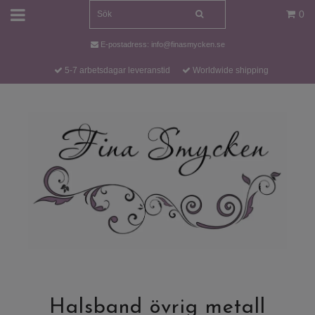
0
E-postadress:
info@finasmycken.se
5-7 arbetsdagar leveranstid
Worldwide shipping
Halsband övrig metall