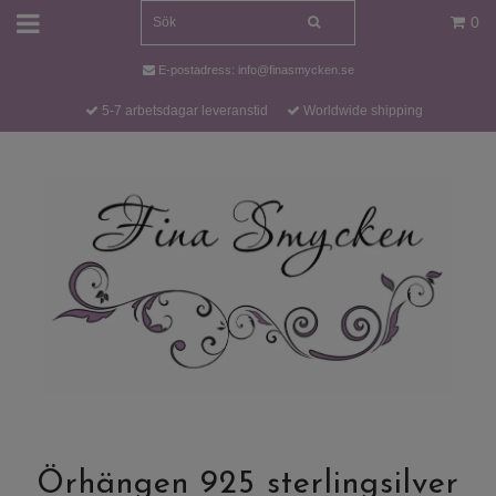
0
E-postadress:
info@finasmycken.se
5-7 arbetsdagar leveranstid
Worldwide shipping
Örhängen 925 sterlingsilver