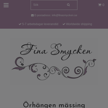
0
E-postadress:
info@finasmycken.se
5-7 arbetsdagar leveranstid
Worldwide shipping
Örhängen mässing