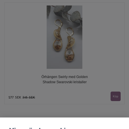
Örhängen Swirly med Golden
Shadow Swarovski kristaller
277 SEK
395 SEK