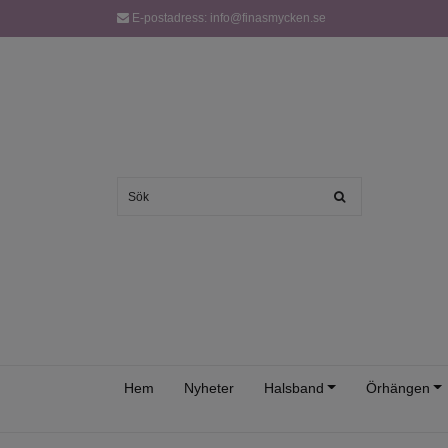
E-postadress:
info@finasmycken.se
Hem
Nyheter
Halsband
Örhängen