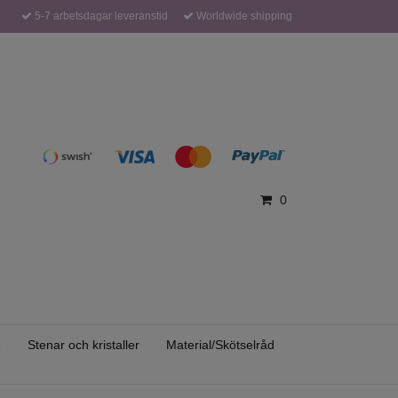
5-7 arbetsdagar leveranstid
Worldwide shipping
0
e
Stenar och kristaller
Material/Skötselråd