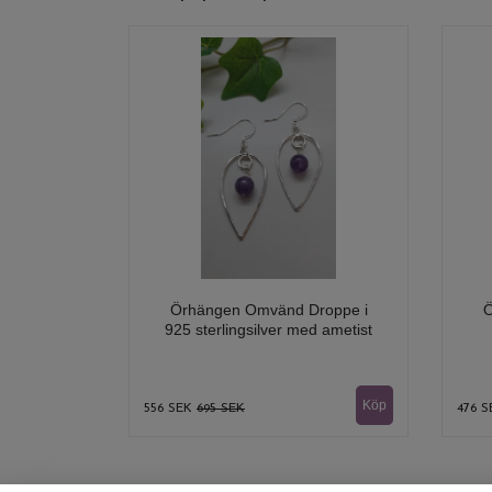
Örhängen Omvänd Droppe i
Ö
925 sterlingsilver med ametist
556 SEK
695 SEK
476 