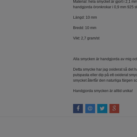
Material: hela smycket är gjort i 2,1 mm
handgjorda öronkrokar i 0,9 mm 925 ste
Längd: 10 mm
Bredd: 10 mm
Vikt: 2,7 gram/st
Alla smycken är handgjorda av mig och 
Detta smycke har jag oxiderat så det h
putspasta eller dip på ett oxiderat sm
smycket återfår den naturliga färgen s
Handgjorda smycken är alltid unika!