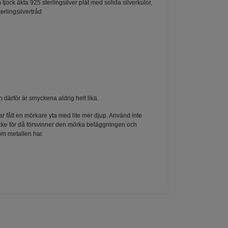
 tjock äkta 925 sterlingsilver plåt med solida silverkulor,
rlingsilvertråd
därför är smyckena aldrig helt lika.
ar fått en mörkare yta med lite mer djup. Använd inte
ycke för då försvinner den mörka beläggningen och
om metallen har.