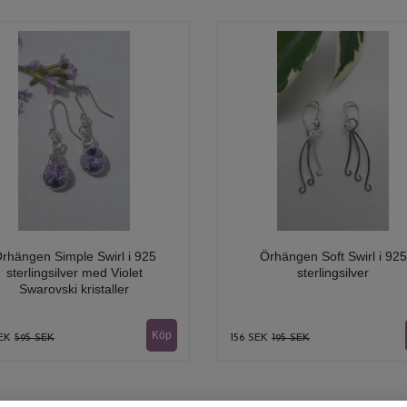
rhängen Simple Swirl i 925
Örhängen Soft Swirl i 925
sterlingsilver med Violet
sterlingsilver
Swarovski kristaller
SEK
595 SEK
156 SEK
195 SEK