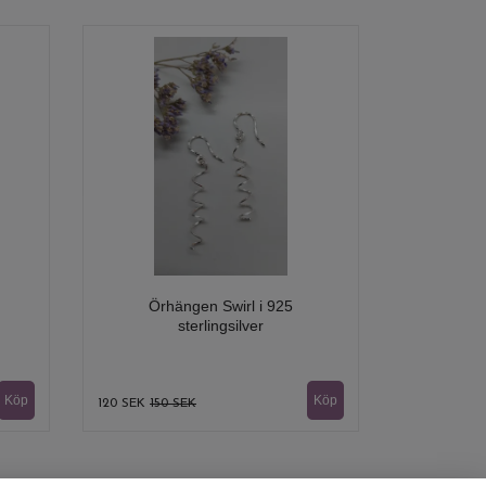
Örhängen Swirl i 925
sterlingsilver
120 SEK
150 SEK