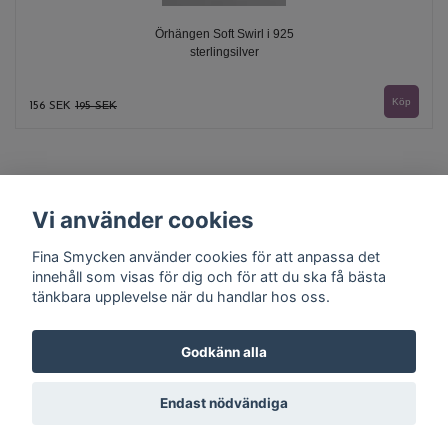
Örhängen Soft Swirl i 925
sterlingsilver
156 SEK
195 SEK
Vi använder cookies
Fina Smycken använder cookies för att anpassa det
innehåll som visas för dig och för att du ska få bästa
tänkbara upplevelse när du handlar hos oss.
Kontakt
Köpvillkor
Godkänn alla
Endast nödvändiga
© Copyright 2026 Fina Smycken
Powered by Quickbutik