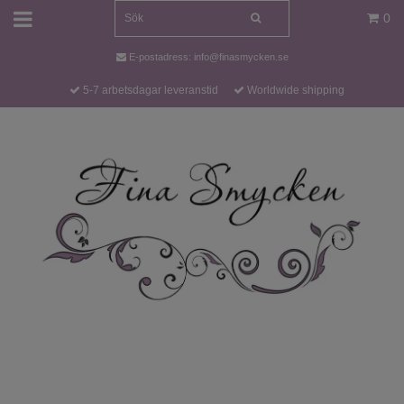
0
E-postadress:
info@finasmycken.se
5-7 arbetsdagar leveranstid
Worldwide shipping