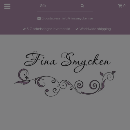
0
E-postadress:
info@finasmycken.se
5-7 arbetsdagar leveranstid
Worldwide shipping