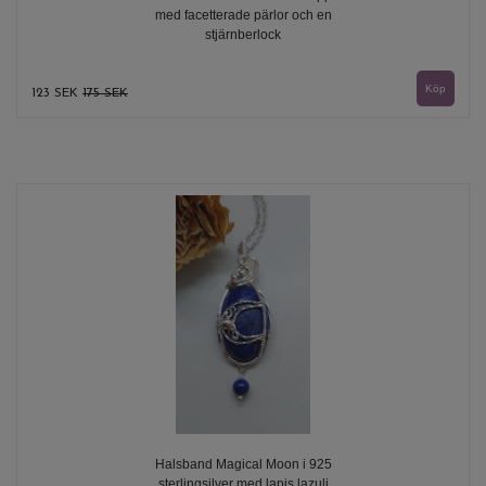
med facetterade pärlor och en
stjärnberlock
123 SEK
175 SEK
Halsband Magical Moon i 925
sterlingsilver med lapis lazuli