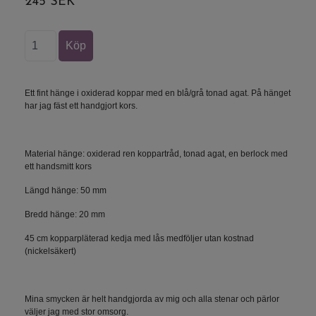
245 SEK
Ett fint hänge i oxiderad koppar med en blå/grå tonad agat. På hänget
har jag fäst ett handgjort kors.
Material hänge: oxiderad ren koppartråd, tonad agat, en berlock med
ett handsmitt kors
Längd hänge: 50 mm
Bredd hänge: 20 mm
45 cm kopparpläterad kedja med lås medföljer utan kostnad
(nickelsäkert)
Mina smycken är helt handgjorda av mig och alla stenar och pärlor
väljer jag med stor omsorg.