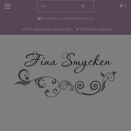
0
E-postadress:
info@finasmycken.se
5-7 arbetsdagar leveranstid
Worldwide shipping