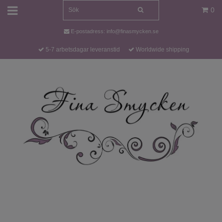
0
E-postadress:
info@finasmycken.se
5-7 arbetsdagar leveranstid
Worldwide shipping