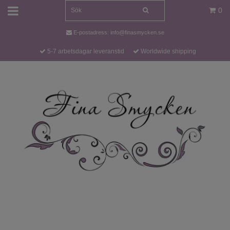
0
E-postadress:
info@finasmycken.se
5-7 arbetsdagar leveranstid
Worldwide shipping