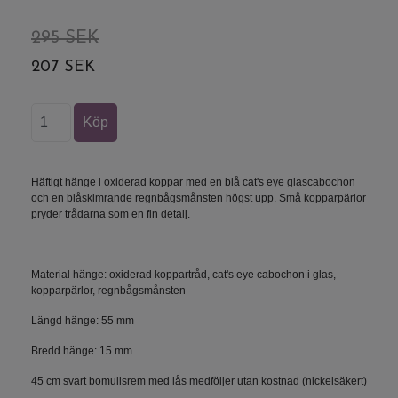
295 SEK
207 SEK
Häftigt hänge i oxiderad koppar med en blå cat's eye glascabochon
och en blåskimrande regnbågsmånsten högst upp. Små kopparpärlor
pryder trådarna som en fin detalj.
Material hänge: oxiderad koppartråd, cat's eye cabochon i glas,
kopparpärlor, regnbågsmånsten
Längd hänge: 55 mm
Bredd hänge: 15 mm
45 cm svart bomullsrem med lås medföljer utan kostnad (nickelsäkert)