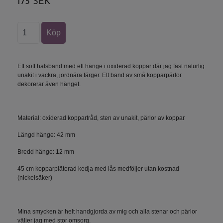
175 SEK
Ett sött halsband med ett hänge i oxiderad koppar där jag fäst naturlig
unakit i vackra, jordnära färger. Ett band av små kopparpärlor
dekorerar även hänget.
Material: oxiderad koppartråd, sten av unakit, pärlor av koppar
Längd hänge: 42 mm
Bredd hänge: 12 mm
45 cm kopparpläterad kedja med lås medföljer utan kostnad
(nickelsäker)
Mina smycken är helt handgjorda av mig och alla stenar och pärlor
väljer jag med stor omsorg.