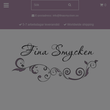
0
E-postadress:
info@finasmycken.se
5-7 arbetsdagar leveranstid
Worldwide shipping