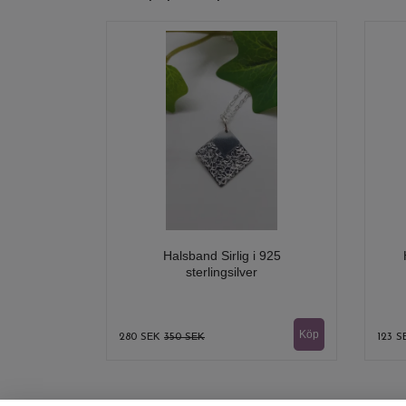
Halsband Sirlig i 925
sterlingsilver
280 SEK
350 SEK
123 