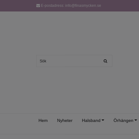
E-postadress:
info@finasmycken.se
Hem
Nyheter
Halsband
Örhängen