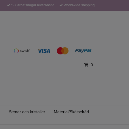
5-7 arbetsdagar leveranstid
Worldwide shipping
0
e
Stenar och kristaller
Material/Skötselråd