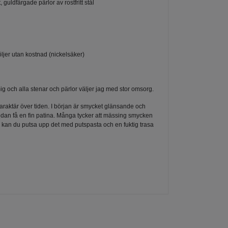
 guldfärgade pärlor av rostfritt stål
jer utan kostnad (nickelsäker)
 och alla stenar och pärlor väljer jag med stor omsorg.
araktär över tiden. I början är smycket glänsande och
tt sedan få en fin patina. Många tycker att mässing smycken
l kan du putsa upp det med putspasta och en fuktig trasa