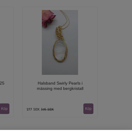
925
Halsband Swirly Pearls i
mässing med bergkristall
277 SEK
395 SEK