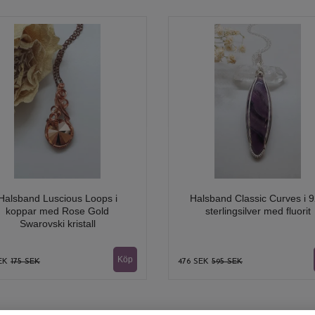
Halsband Luscious Loops i
Halsband Classic Curves i 
koppar med Rose Gold
sterlingsilver med fluorit
Swarovski kristall
SEK
175 SEK
476 SEK
595 SEK