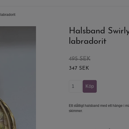
labradorit
Halsband Swirly
labradorit
495 SEK
347 SEK
Ett ståtligt halsband med ett hänge i m
skimmer.